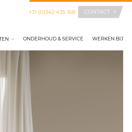
CONTACT
+31 (0)342 435 168
ONDERHOUD & SERVICE
WERKEN BIJ
TEN
ORREN
VOORDEUREN
EURHORREN
VOORDEUR CONFIGURATOR
AAMHORREN