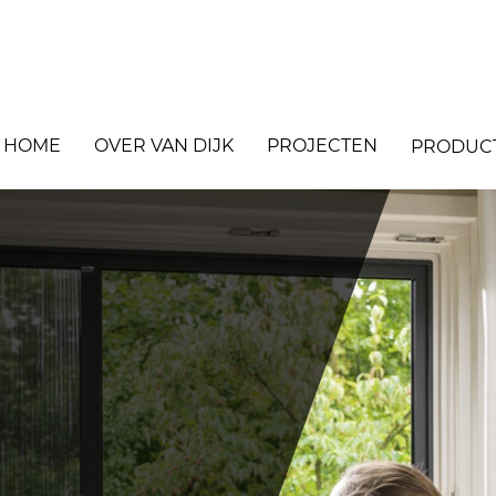
HOME
OVER VAN DIJK
PROJECTEN
PRODUC
REYNAERS
SCHÜCO
H
RAMEN EN DEUREN
RAMEN EN DEUREN
D
SCHUIFPUIEN
SCHUIFPUIEN
R
VLIESGEVELS
VLIESGEVELS
VOUWWANDEN