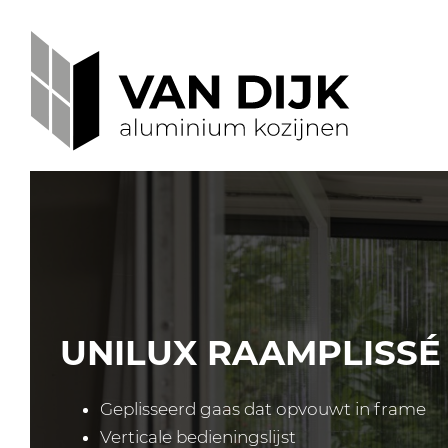
NOVASTRUCT (VOORHEEN KAWNEER)
RAMEN EN DEUREN
SCHUIFPUIEN
UNILUX RAAMPLISSÉ
VLIESGEVELS
Geplisseerd gaas dat opvouwt in frame
Verticale bedieningslijst